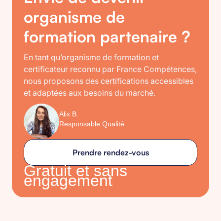
organisme de
formation partenaire ?
En tant qu’organisme de formation et
certificateur reconnu par France Compétences,
nous proposons des certifications accessibles
et adaptées aux besoins du marché.
Alix B.
Responsable Qualité
Prendre rendez-vous
Gratuit et sans
engagement